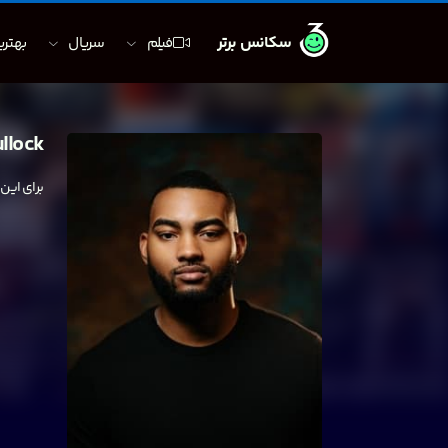
سکانس برتر
فیلم
سریال
بهترین
llock
برای این