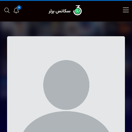
0
سکانس برتر