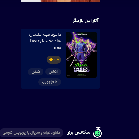
آثار این بازیگر
دانلود فیلم داستان
های عجیب | Freaky
Tales
6.5
اکشن
کمدی
ماجراجویی
سکانس برتر
دانلود فیلم و سریال با زیرنویس فارسی